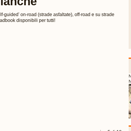
ianche
-guided' on-road (strade asfaltate), off-road e su strade
dbook disponibili per tutti!
N
N