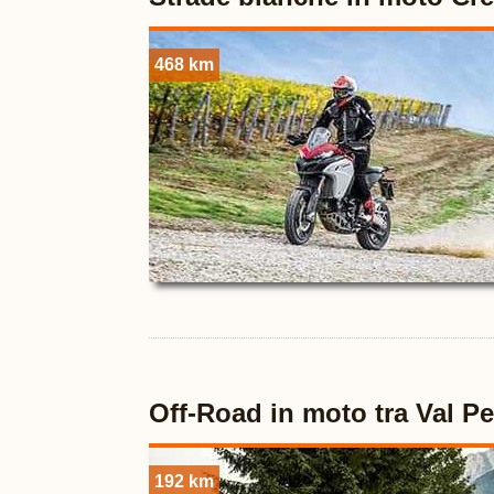
468 km
Off-Road in moto tra Val Pe
192 km