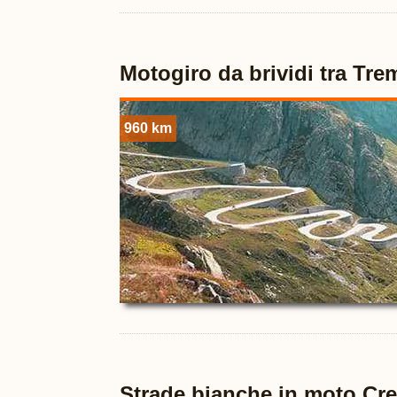
Motogiro da brividi tra Tre
960 km
Strade bianche in moto Cre