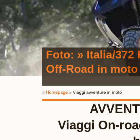
Foto: » Italia/372
Off-Road in moto s
»
Homepage
» Viaggi avventure in moto
AVVENT
Viaggi On-road