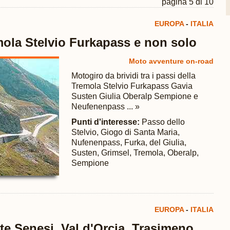
pagina 5 di 10
EUROPA
-
ITALIA
mola Stelvio Furkapass e non solo
Moto avventure on-road
Motogiro da brividi tra i passi della
Tremola Stelvio Furkapass Gavia
Susten Giulia Oberalp Sempione e
Neufenenpass ... »
Punti d'interesse:
Passo dello
Stelvio, Giogo di Santa Maria,
Nufenenpass, Furka, del Giulia,
Susten, Grimsel, Tremola, Oberalp,
Sempione
EUROPA
-
ITALIA
te Senesi, Val d'Orcia, Trasimeno