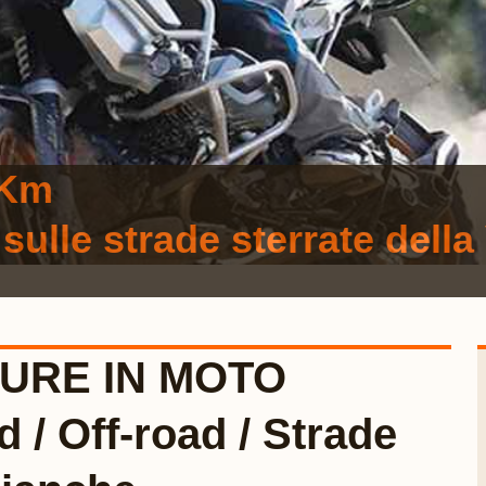
 Km
ulle strade sterrate della 
URE IN MOTO
 / Off-road / Strade