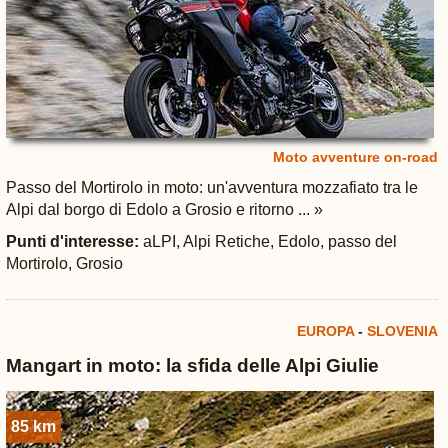
Moto avventure on-road
Passo del Mortirolo in moto: un'avventura mozzafiato tra le
Alpi dal borgo di Edolo a Grosio e ritorno ... »
Punti d'interesse:
aLPI, Alpi Retiche, Edolo, passo del
Mortirolo, Grosio
EUROPA
-
SLOVENIA
Mangart in moto: la sfida delle Alpi Giulie
85 km