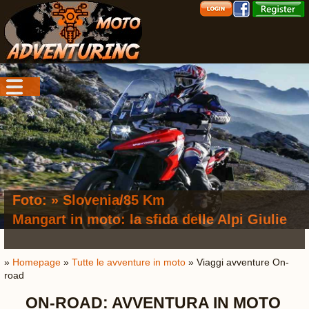
Foto: » Slovenia/85 Km
Mangart in moto: la sfida delle Alpi Giulie
»
Homepage
»
Tutte le avventure in moto
» Viaggi avventure On-
road
ON-ROAD: AVVENTURA IN MOTO